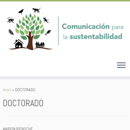
Saltar
al
Inicio
»
DOCTORADO
contenido
DOCTORADO
MARION RIENSCHE