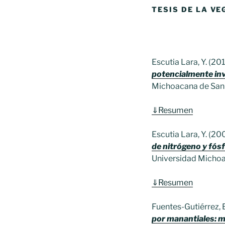
TESIS DE LA VE
Escutia Lara, Y. (201
potencialmente inv
Michoacana de San 
⇓
Resumen
Escutia Lara, Y. (20
de nitrógeno y fós
Universidad Michoa
⇓
Resumen
Fuentes-Gutiérrez, 
por manantiales: ma