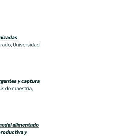
raizadas
orado, Universidad
rgentes y captura
is de maestría,
umedal alimentado
productiva y