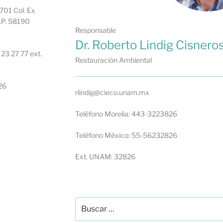
701 Col. Ex
.P. 58190
Responsable
Dr. Roberto Lindig Cisnero
 23 27 77 ext.
Restauración Ambiental
26
rlindig@cieco.unam.mx
Teléfono Morelia: 443-3223826
Teléfono México: 55-56232826
Ext. UNAM: 32826
Buscar
por: