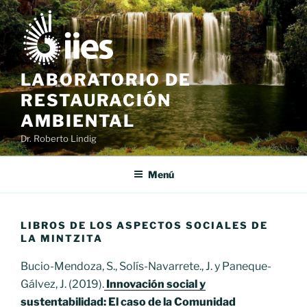
Saltar
al
contenido
LABORATORIO DE
RESTAURACIÓN
AMBIENTAL
Dr. Roberto Lindig
Menú
LIBROS DE LOS ASPECTOS SOCIALES DE
LA MINTZITA
Bucio-Mendoza, S., Solís-Navarrete., J. y Paneque-
Gálvez, J. (2019).
Innovación social y
sustentabilidad: El caso de la Comunidad