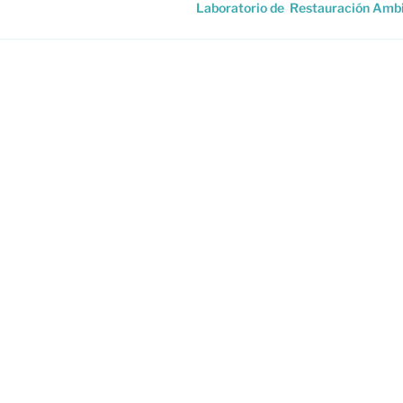
Laboratorio de Restauración Ambi
LABORATO
En el Laborat
desarrollo d
y en ecosiste
orígenes, los
colaboración
ecológica. En
colaborativa 
largo plazo 
ecosistemas 