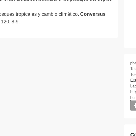
sques tropicales y cambio climático.
Conversus
120: 8-9.
pb
Tel
Tel
Ex
Lab
htt
hu
Co