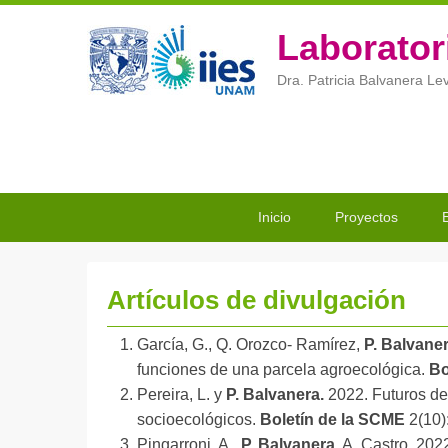
Laborator
Dra. Patricia Balvanera Le
Menú
Saltar
Saltar
Inicio
Proyectos
Principal
al
al
contenido
contenido
principal
secundario
Artículos de divulgación
P
García, G., Q. Orozco- Ramírez,
P. Balvane
u
funciones de una parcela agroecológica.
Bo
b
Pereira, L. y
P. Balvanera.
2022. Futuros dec
l
socioecológicos.
Boletín de la SCME
2(10)
i
Pingarroni, A.,
P. Balvanera
, A. Castro. 202