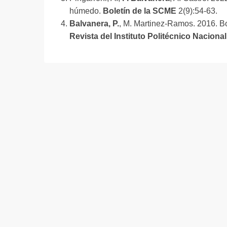
c
húmedo.
Boletín de la SCME
2(9):54-63.
a
Balvanera, P.
, M. Martinez-Ramos. 2016. Bo
d
Revista del Instituto Politécnico Nacional
o
e
l
n
o
v
i
e
m
b
r
e
1
7
,