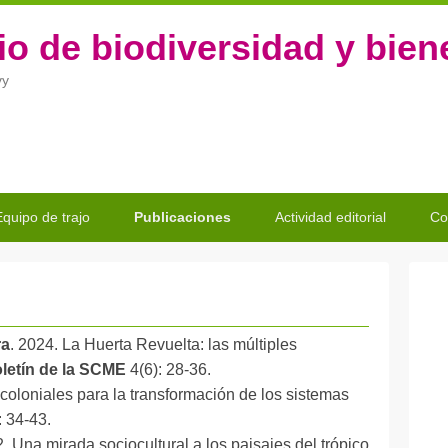
io de biodiversidad y bie
vy
Equipo de trajo
Publicaciones
Actividad editorial
Co
ra
. 2024. La Huerta Revuelta: las múltiples
letín de la SCME
4(6): 28-36.
oloniales para la transformación de los sistemas
: 34-43.
2. Una mirada sociocultural a los paisajes del trópico