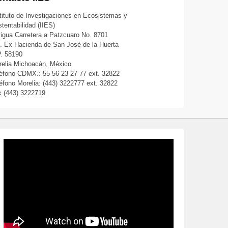
tituto de Investigaciones en Ecosistemas y
tentabilidad (IIES)
igua Carretera a Patzcuaro No. 8701
. Ex Hacienda de San José de la Huerta
. 58190
relia Michoacán, México
éfono CDMX.: 55 56 23 27 77 ext. 32822
éfono Morelia: (443) 3222777 ext. 32822
x (443) 3222719