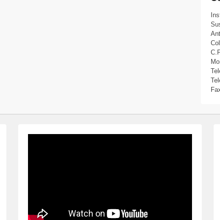
Ins
Sus
Ant
Col
C.P
Mo
Tel
Tel
Fa