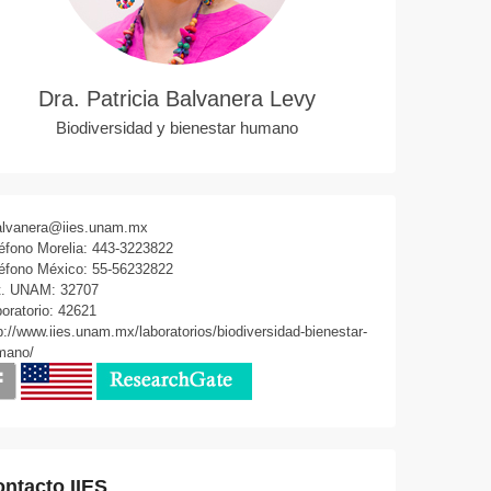
Dra. Patricia Balvanera Levy
Biodiversidad y bienestar humano
alvanera@iies.unam.mx
éfono Morelia: 443-3223822
éfono México: 55-56232822
t. UNAM: 32707
oratorio: 42621
p://www.iies.unam.mx/laboratorios/biodiversidad-bienestar-
mano/
ntacto IIES