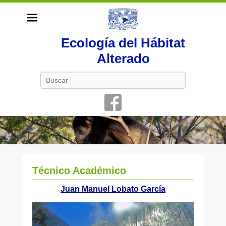
Ecología del Hábitat
Alterado
Buscar
Técnico Académico
P
Juan Manuel Lobato García
u
b
l