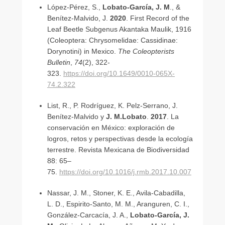
a
López-Pérez, S.,
Lobato-García, J. M
., &
r
Benítez-Malvido, J.
2020
. First Record of the
c
Leaf Beetle Subgenus Akantaka Maulik, 1916
í
(Coleoptera: Chrysomelidae: Cassidinae:
a
Dorynotini) in Mexico.
The Coleopterists
Bulletin
,
74
(2), 322-
323.
https://doi.org/10.1649/0010-065X-
74.2.322
List, R., P. Rodríguez, K. Pelz-Serrano, J.
Benítez-Malvido y
J. M.Lobato
.
2017
. La
conservación en México: exploración de
logros, retos y perspectivas desde la ecología
terrestre. Revista Mexicana de Biodiversidad
88: 65–
75.
https://doi.org/10.1016/j.rmb.2017.10.007
Nassar, J. M., Stoner, K. E., Avila-Cabadilla,
L. D., Espirito-Santo, M. M., Aranguren, C. I.,
González-Carcacía, J. A.,
Lobato-García, J.