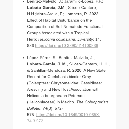
Benítez-Malvido, J.; Jaramillo-López, P.F.;
p
Lobato-García, J.M
.; Siliceo-Cantero,
o
H.H.;Mora-Ardila, F.; Lombera, R.
2022
.
r
Effect of Habitat Disturbance on the
J
Composition of Soil Nematode Functional
u
Groups Associated with a Tropical
a
Herb:
Heliconia collinsiana
.
Diversity
: 14,
n
836
https://doi.org/10.3390/d14100836
M
a
López-Pérez, S., Benítez-Malvido, J.,
n
Lobato-García, J. M
., Siliceo-Cantero, H. H.,
u
& Santillán-Mendoza, R.
2020
. A New State
e
Record for Chelobasis bicolor Gray
l
(Coleoptera: Chrysomelidae: Cassidinae:
L
Arescini) and New Host Association with
o
Heliconia bourgaeana Peterson
b
(Heliconiaceae) in Mexico.
The Coleopterists
a
Bulletin
,
74
(3), 572-
t
575.
https://doi.org/10.1649/0010-065X-
o
74.3.572
G