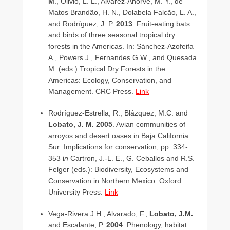
M
., Olivio, L. L., Alvarez-Añorve, M. Y., de
Matos Brandão, H. N., Dolabela Falcão, L. A.,
and Rodríguez, J. P.
2013
. Fruit-eating bats
and birds of three seasonal tropical dry
forests in the Americas. In: Sánchez-Azofeifa
A., Powers J., Fernandes G.W., and Quesada
M. (eds.)
Tropical Dry Forests in the
Americas: Ecology, Conservation, and
Management. CRC Press.
Link
Rodríguez-Estrella, R., Blázquez, M.C. and
Lobato, J. M.
2005
. Avian communities of
arroyos and desert oases in Baja California
Sur: Implications for conservation, pp. 334-
353 i
n
Cartron, J.-L. E., G. Ceballos and R.S.
Felger (eds.): Biodiversity, Ecosystems and
Conservation in Northern Mexico. Oxford
University Press.
Link
Vega-Rivera J.H., Alvarado, F.,
Lobato, J.M.
and Escalante, P.
2004
. Phenology, habitat