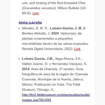
use, and nesting of the Red-breasted Chat
(
Granatellus venustus
). Wilson Bulletin 116:
89-93.
Link
DIVULGACIÓN
Méndez, D. M. R.,
Lobato-García, J. M
. &
Benítez-Malvido, J.
2024
. Heliconias: de
plantas ornamentales a pequeños
microhábitats dentro de las selvas tropicales.
Revista Digital Universitaria
,
25
(2).
Link
Lobato García, J.M.,
Vega-Rivera, J.H.,
Valdez Juarez, O. y Hernández Vázquez, S.
2014
. Aves de Chamela. 2ª versión. Guía
fotográfica de aves de la región de Chamela
Cuixmala, Municipio de la Huerta, Jalisco,
México. Publicación en línea, The Field
Museum, Chicago, IL
http://fm2.fieldmuseum.org/plantguides/guidei
mages.asp?ID=594