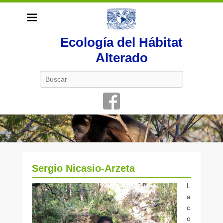
Ecología del Hábitat
Alterado
Buscar
Sergio Nicasio-Arzeta
P
L
u
a
b
c
l
o