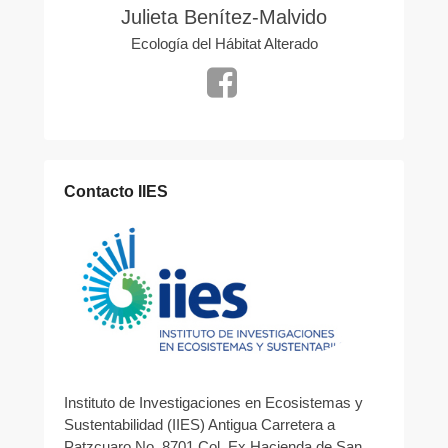
r
Julieta Benítez-Malvido
c
Ecología del Hábitat Alterado
í
a
Contacto IIES
Instituto de Investigaciones en Ecosistemas y
Sustentabilidad (IIES) Antigua Carretera a
Patzcuaro No. 8701 Col. Ex Hacienda de San