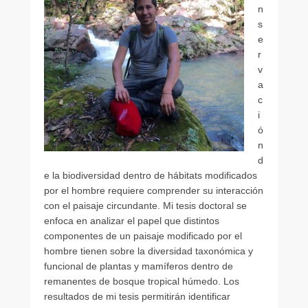
i
n
c
s
a
e
d
r
o
v
e
a
l
c
9
i
f
ó
e
n
b
d
r
e la biodiversidad dentro de hábitats modificados
e
por el hombre requiere comprender su interacción
r
con el paisaje circundante. Mi tesis doctoral se
o
enfoca en analizar el papel que distintos
,
componentes de un paisaje modificado por el
2
hombre tienen sobre la diversidad taxonómica y
0
funcional de plantas y mamíferos dentro de
1
remanentes de bosque tropical húmedo. Los
6
resultados de mi tesis permitirán identificar
p