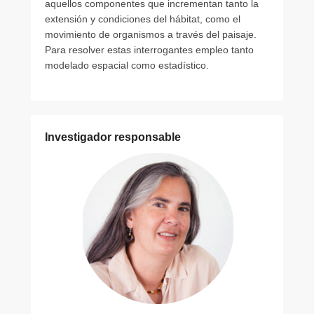
aquellos componentes que incrementan tanto la
o
extensión y condiciones del hábitat, como el
r
movimiento de organismos a través del paisaje.
J
Para resolver estas interrogantes empleo tanto
u
modelado espacial como estadístico.
a
n
M
a
Investigador responsable
n
u
e
l
L
o
b
a
t
o
G
a