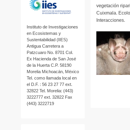
u
vegetación ripar
b
Cuixmala. Ecolog
l
Interacciones.
i
Instituto de Investigaciones
c
en Ecosistemas y
Sustentabilidad (IIES)
a
Antigua Carretera a
d
Patzcuaro No. 8701 Col.
o
Ex Hacienda de San José
e
de la Huerta C.P. 58190
l
Morelia Michoacán, México
1
Tel. como llamada local en
1
el D.F. : 56 23 27 77 ext.
32822 Tel. Morelia: (443)
f
3222777 ext. 32822 Fax
e
(443) 3222719
b
r
e
r