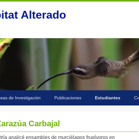
itat Alterado
neas de Investigación
Publicaciones
Estudiantes
Co
arazúa Carbajal
tría analicé ensambles de murciélagos frugívoros en