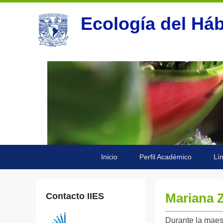
Ecología del Háb
Menú
Saltar
Saltar
Inicio
Perfil Académico
Lí
Principal
al
al
contenido
contenido
principal
secundario
Mariana Z
Contacto IIES
P
Durante la maes