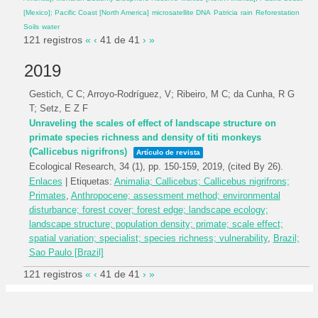
[Mexico]; Pacific Coast [North America]
microsatellite DNA
Patricia
rain
Reforestation
Soils
water
121 registros
«
‹
41 de 41
›
»
2019
Gestich, C C; Arroyo-Rodríguez, V; Ribeiro, M C; da Cunha, R G
T; Setz, E Z F
Unraveling the scales of effect of landscape structure on
primate species richness and density of titi monkeys
(Callicebus nigrifrons)
Artículo de revista
Ecological Research,
34
(1),
pp. 150-159,
2019
, (cited By 26)
.
Enlaces
| Etiquetas:
Animalia; Callicebus; Callicebus nigrifrons;
Primates
,
Anthropocene; assessment method; environmental
disturbance; forest cover; forest edge; landscape ecology;
landscape structure; population density; primate; scale effect;
spatial variation; specialist; species richness; vulnerability
,
Brazil;
Sao Paulo [Brazil]
121 registros
«
‹
41 de 41
›
»