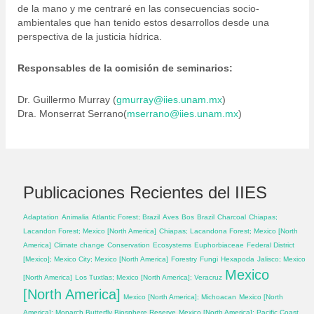
de la mano y me centraré en las consecuencias socio-
ambientales que han tenido estos desarrollos desde una
perspectiva de la justicia hídrica.
Responsables de la comisión de seminarios:
Dr. Guillermo Murray (
gmurray@iies.unam.mx
)
Dra. Monserrat Serrano(
mserrano@iies.unam.mx
)
Publicaciones Recientes del IIES
Adaptation
Animalia
Atlantic Forest; Brazil
Aves
Bos
Brazil
Charcoal
Chiapas;
Lacandon Forest; Mexico [North America]
Chiapas; Lacandona Forest; Mexico [North
America]
Climate change
Conservation
Ecosystems
Euphorbiaceae
Federal District
[Mexico]; Mexico City; Mexico [North America]
Forestry
Fungi
Hexapoda
Jalisco; Mexico
Mexico
[North America]
Los Tuxtlas; Mexico [North America]; Veracruz
[North America]
Mexico [North America]; Michoacan
Mexico [North
America]; Monarch Butterfly Biosphere Reserve
Mexico [North America]; Pacific Coast