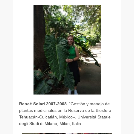
i
c
a
d
o
e
l
e
n
e
r
o
2
2
,
2
Reneé Solari 2007-2008.
“Gestión y manejo de
0
plantas medicinales en la Reserva de la Biosfera
1
Tehuacán-Cuicatlán, México». Universitá Statale
6
degli Studi di Milano, Milán, Italia.
p
o