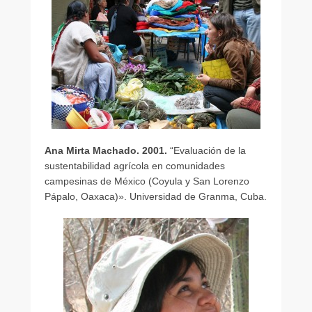
r
A
d
m
i
n
i
s
t
Ana Mirta Machado. 2001.
“Evaluación de la
r
sustentabilidad agrícola en comunidades
a
campesinas de México (Coyula y San Lorenzo
d
Pápalo, Oaxaca)». Universidad de Granma, Cuba.
o
r
G
e
n
e
r
a