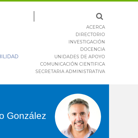
Email
address
ACERCA
DIRECTORIO
INVESTIGACIÓN
DOCENCIA
BILIDAD
UNIDADES DE APOYO
COMUNICACIÓN CIENTIFICA
SECRETARIA ADMINISTRATIVA
io González