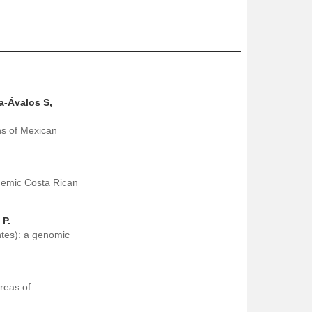
a-Ávalos S,
ins of Mexican
ndemic Costa Rican
 P.
tes): a genomic
reas of