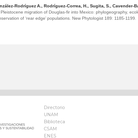
onzález-Rodríguez A., Rodríguez-Correa, H., Sugita, S., Cavender-B
leistocene migration of Douglas-fir into Mexico: phylogeography, ecol
servation of ‘rear edge’ populations. New Phytologist 189: 1185-1199.
Directorio
UNAM
Biblioteca
CSAM
ENES