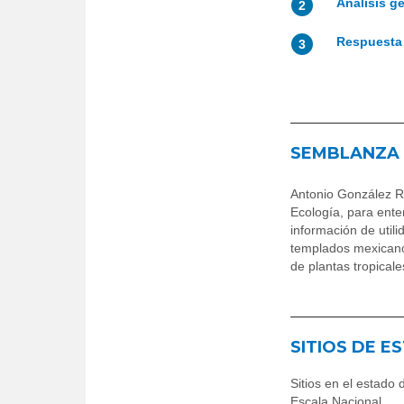
Análisis g
2
Respuesta 
3
SEMBLANZA
Antonio González R
Ecología, para ente
información de util
templados mexicano
de plantas tropicale
SITIOS DE E
Sitios en el estado
Escala Nacional