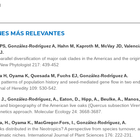
l
NES MÁS RELEVANTES
PS, González-Rodríguez A, Hahn M, Kaproth M, McVay JD, Valenci
J.
rallel diversification of major oak clades in the Americas and the orig
. New Phytologist 217: 439-452
a H, Oyama K, Quesada M, Fuchs EJ, González-Rodríguez A.
 patterns of population history and seed-mediated gene flow in two e
nal of Heredity 109: 530-542.
J., González-Rodríguez, A., Eaton, D., Hipp, A., Beulke, A., Manos,
and biogeography of the American live oaks (Quercus subsection Viren
enetics approach. Molecular Ecology 24: 3668-3687.
, H., Oyama K., MacGregor-Fors, I., González-Rodríguez, A.
s distributed in the Neotropics? A perspective from species turnover, a
matic niches. International Journal of Plant Sciences 176: 222-231.