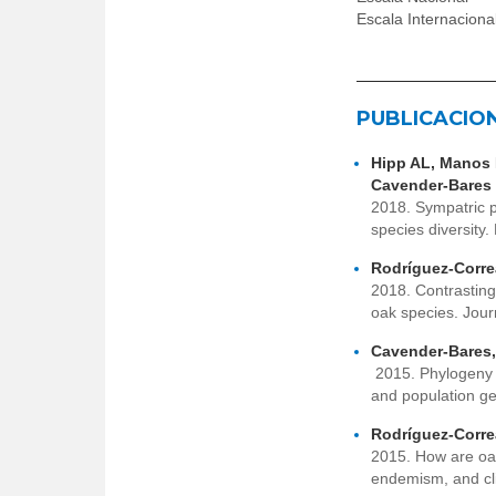
Escala Internaciona
PUBLICACIO
Hipp AL, Manos 
Cavender-Bares 
2018. Sympatric pa
species diversity
Rodríguez-Corre
2018. Contrasting
oak species. Jour
Cavender-Bares, 
2015. Phylogeny 
and population g
Rodríguez-Correa
2015. How are oak
endemism, and cli