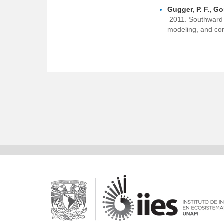
Gugger, P. F., G
2011. Southward P
modeling, and con